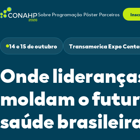
Sobre
Programação
Pôster
Parceiros
Insc
14 e 15 de outubro
Transamerica Expo Center
Onde liderança
moldam o futur
saúde brasileir