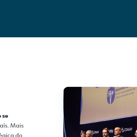
 se
aís. Mais
égica do