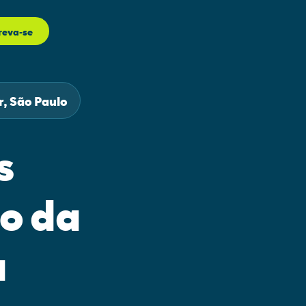
reva-se
, São Paulo
s
o da
a