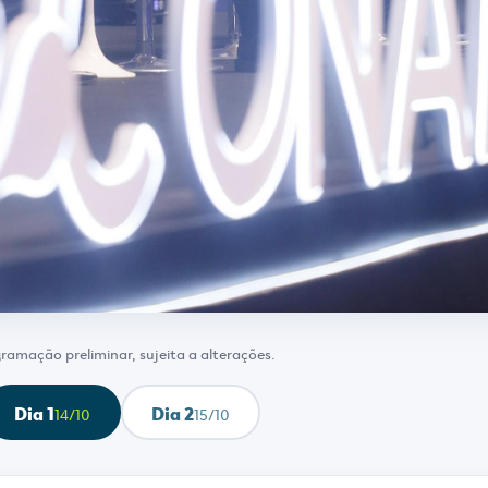
ramação preliminar, sujeita a alterações.
Dia 1
Dia 2
14/10
15/10