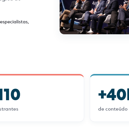
especialistas,
110
+40
strantes
de conteúdo